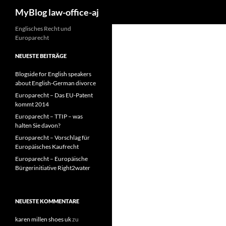
Suchen
MyBlog law-office-aj
Zum
Englisches Recht und
Europarecht
Inhalt
springen
NEUESTE BEITRÄGE
Blogside for English speakers
about English-German divorce
Europarecht – Das EU-Patent
kommt 2014
Europarecht – TTIP – was
halten Sie davon?
Europarecht – Vorschlag für
Europäisches Kaufrecht
Europarecht – Europäische
Bürgerinitiative Right2water
NEUESTE KOMMENTARE
karen millen shoes uk
zu