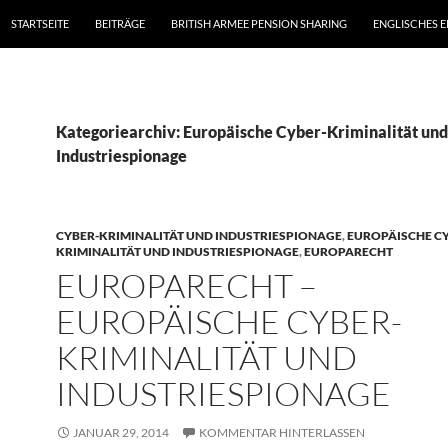
STARTSEITE
BEITRÄGE
BRITISH ARMEE PENSION SHARING
ENGLISCHES 
Kategoriearchiv: Europäische Cyber-Kriminalität und
Industriespionage
CYBER-KRIMINALITÄT UND INDUSTRIESPIONAGE
,
EUROPÄISCHE C
KRIMINALITÄT UND INDUSTRIESPIONAGE
,
EUROPARECHT
EUROPARECHT –
EUROPÄISCHE CYBER-
KRIMINALITÄT UND
INDUSTRIESPIONAGE
JANUAR 29, 2014
KOMMENTAR HINTERLASSEN