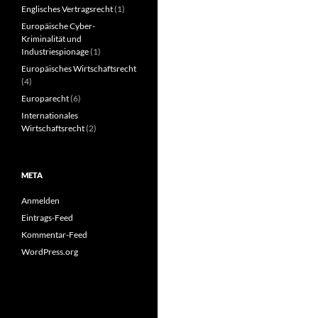
Englisches Vertragsrecht
(1)
Europäische Cyber-
Kriminalität und
Industriespionage
(1)
Europäisches Wirtschaftsrecht
(4)
Europarecht
(6)
Internationales
Wirtschaftsrecht
(2)
META
Anmelden
Eintrags-Feed
Kommentar-Feed
WordPress.org