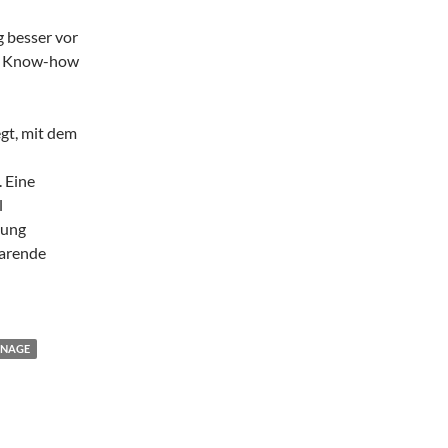
 besser vor
em Know-how
gt, mit dem
 Eine
l
hung
barende
ONAGE