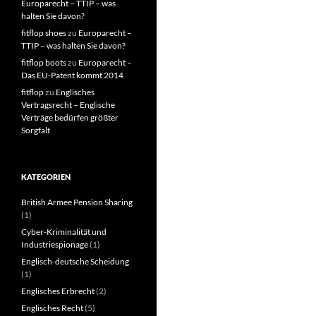
Europarecht – TTIP – was
halten Sie davon?
fitflop shoes
zu
Europarecht –
TTIP – was halten Sie davon?
fitflop boots
zu
Europarecht –
Das EU-Patent kommt 2014
fitflop
zu
Englisches
Vertragsrecht – Englische
Verträge bedürfen größter
Sorgfalt
KATEGORIEN
British Armee Pension Sharing
(1)
Cyber-Kriminalität und
Industriespionage
(1)
Englisch-deutsche Scheidung
(1)
Englisches Erbrecht
(2)
Englisches Recht
(5)