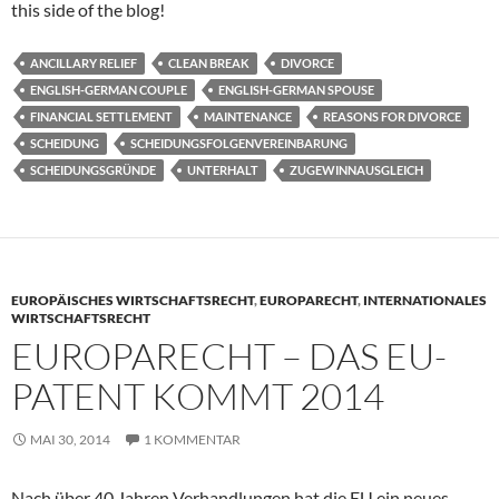
this side of the blog!
ANCILLARY RELIEF
CLEAN BREAK
DIVORCE
ENGLISH-GERMAN COUPLE
ENGLISH-GERMAN SPOUSE
FINANCIAL SETTLEMENT
MAINTENANCE
REASONS FOR DIVORCE
SCHEIDUNG
SCHEIDUNGSFOLGENVEREINBARUNG
SCHEIDUNGSGRÜNDE
UNTERHALT
ZUGEWINNAUSGLEICH
EUROPÄISCHES WIRTSCHAFTSRECHT
,
EUROPARECHT
,
INTERNATIONALES
WIRTSCHAFTSRECHT
EUROPARECHT – DAS EU-
PATENT KOMMT 2014
MAI 30, 2014
1 KOMMENTAR
Nach über 40 Jahren Verhandlungen hat die EU ein neues