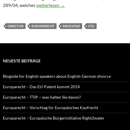
Englisches Recht – Englische Ltd. und die deuts
289/04, welches
weiterlesen
→
DIRECTOR
EUROPARECHT
INSOLVENZ
LTD.
NEUESTE BEITRÄGE
Blogside for English speakers about English-German divorce
Europarecht – Das EU-Patent kommt 2014
Europarecht – TTIP – was halten Sie davon?
Europarecht – Vorschlag für Europäisches Kaufrecht
Europarecht – Europäische Bürgerinitiative Right2water