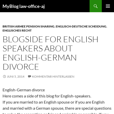
Zum
Suchen
MyBlog law-office-aj
Inhalt
PRIMÄR
springen
MENÜ
BRITISH ARMEE PENSION SHARING
,
ENGLISCH-DEUTSCHE SCHEIDUNG
,
ENGLISCHES RECHT
BLOGSIDE FOR ENGLISH
SPEAKERS ABOUT
ENGLISH-GERMAN
DIVORCE
JUNI 5, 2014
KOMMENTAR HINTERLASSEN
English-German divorce
Here comes a side of this blog for English-speakers.
If you are married to an English spouse or if you are English
and married with a German spouse, there are special questions