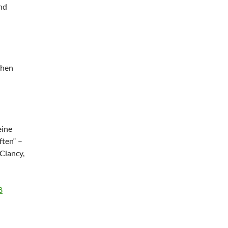
nd
chen
eine
ften“ –
Clancy,
8