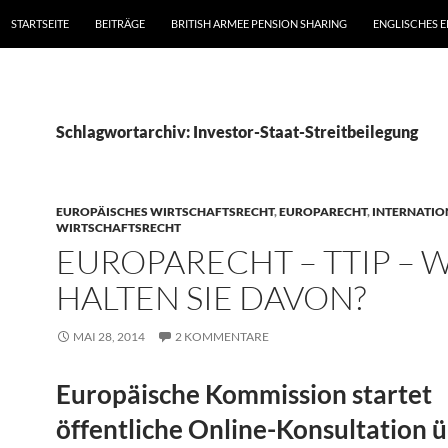
STARTSEITE
BEITRÄGE
BRITISH ARMEE PENSION SHARING
ENGLISCHES 
Schlagwortarchiv: Investor-Staat-Streitbeilegung
EUROPÄISCHES WIRTSCHAFTSRECHT
,
EUROPARECHT
,
INTERNATIO
WIRTSCHAFTSRECHT
EUROPARECHT – TTIP – 
HALTEN SIE DAVON?
MAI 28, 2014
2 KOMMENTARE
Europäische Kommission startet
öffentliche Online-Konsultation 