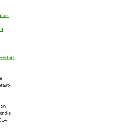
 über
14
nvestor-
e
Staat-
ion
er die
2014