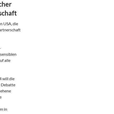
cher
schaft
n USA, die
artnerschaft
-
 sensiblen
f alle
 will die
e Debatte
esehene
e
m in