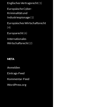
Englisches Vertragsrecht
(1)
Europäische Cyber-
Kriminalität und
Industriespionage
(1)
Europäisches Wirtschaftsrecht
(4)
Europarecht
(6)
Internationales
Wirtschaftsrecht
(2)
META
Anmelden
Eintrags-Feed
Kommentar-Feed
WordPress.org