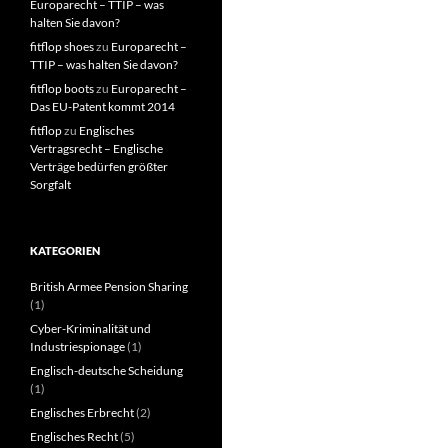
Europarecht – TTIP – was
halten Sie davon?
fitflop shoes
zu
Europarecht –
TTIP – was halten Sie davon?
fitflop boots
zu
Europarecht –
Das EU-Patent kommt 2014
fitflop
zu
Englisches
Vertragsrecht – Englische
Verträge bedürfen größter
Sorgfalt
KATEGORIEN
British Armee Pension Sharing
(1)
Cyber-Kriminalität und
Industriespionage
(1)
Englisch-deutsche Scheidung
(1)
Englisches Erbrecht
(2)
Englisches Recht
(5)