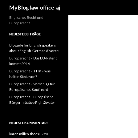
Suchen
MyBlog law-office-aj
Zum
Englisches Recht und
Europarecht
Inhalt
springen
NEUESTE BEITRÄGE
Blogside for English speakers
about English-German divorce
Europarecht – Das EU-Patent
kommt 2014
Europarecht – TTIP – was
halten Sie davon?
Europarecht – Vorschlag für
Europäisches Kaufrecht
Europarecht – Europäische
Bürgerinitiative Right2water
NEUESTE KOMMENTARE
karen millen shoes uk
zu